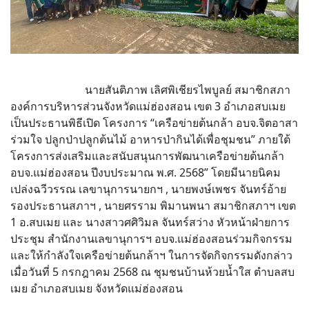
นายสันติภาพ เลิศพิเชียรไพบูลย์ สมาชิกสภา
องค์การบริหารส่วนจังหวัดแม่ฮ่องสอน เขต 3 อำเภอสบเมย
เป็นประธานพิธีเปิด โครงการ “เครือข่ายต้นกล้า อบจ.จิตอาสา
ร่วมใจ ปลูกป่าปลูกต้นไม้ อาหารป่ากินได้เพื่อชุมชน” ภายใต้
โครงการส่งเสริมและสนับสนุนการพัฒนาเครือข่ายต้นกล้า
อบจ.แม่ฮ่องสอน ปีงบประมาณ พ.ศ. 2568” โดยมีนายนิคม
เปล่งฉวีวรรณ เลขานุการนายกฯ , นายพงษ์เพชร จันทร์อ้าย
รองประธานสภาฯ , นายศรราม พิมานพนา สมาชิกสภาฯ เขต
1 อ.สบเมย และ นางสาวศศิวิมล จันทร์สว่าง หัวหน้าฝ่ายการ
ประชุม สำนักงานเลขานุการฯ อบจ.แม่ฮ่องสอนร่วมกิจกรรม
และให้กำลังใจเครือข่ายต้นกล้าฯ ในการจัดกิจกรรมดังกล่าว
เมื่อวันที่ 5 กรกฎาคม 2568 ณ ชุมชนบ้านห้วยน้ำใส ตำบลสบ
เมย อำเภอสบเมย จังหวัดแม่ฮ่องสอน