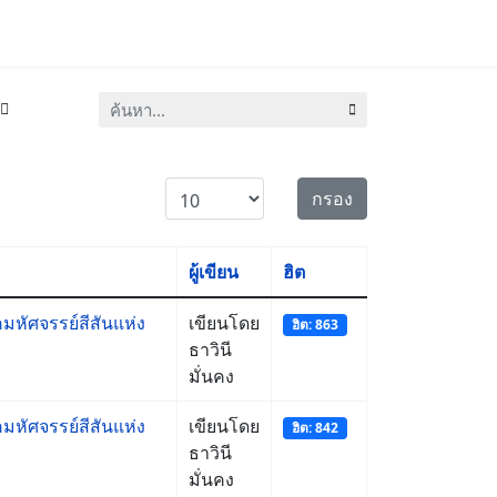
ค้นหา...
แสดง #
กรอง
ผู้เขียน
ฮิต
หัศจรรย์สีสันแห่ง
เขียนโดย
ฮิต: 863
ธาวินี
มั่นคง
หัศจรรย์สีสันแห่ง
เขียนโดย
ฮิต: 842
ธาวินี
มั่นคง